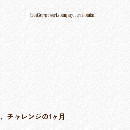
About
Service
Works
Company
Journal
Contact
、チャレンジの1ヶ月