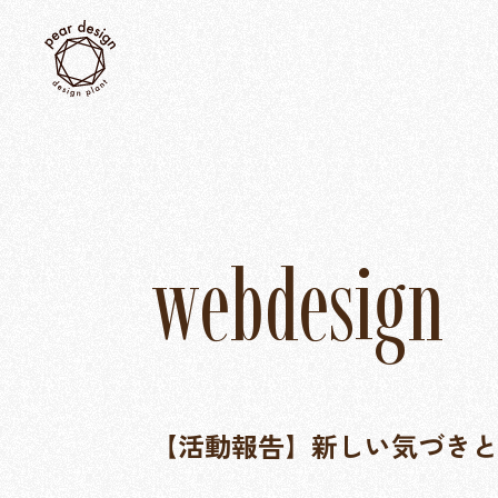
w
e
b
d
e
s
i
g
n
【活動報告】新しい気づきと