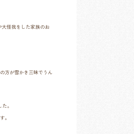
や大怪我をした家族のお
の方が雪かき三昧でうん
した。
す。