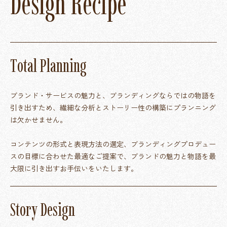
D
e
s
i
g
n
R
e
c
i
p
e
T
o
t
a
l
P
l
a
n
n
i
n
g
ブランド・サービスの魅力と、ブランディングならではの物語を
引き出すため、繊細な分析とストーリー性の構築にプランニング
は欠かせません。
コンテンツの形式と表現方法の選定、ブランディングプロデュー
スの目標に合わせた最適なご提案で、ブランドの魅力と物語を最
大限に引き出すお手伝いをいたします。
S
t
o
r
y
D
e
s
i
g
n