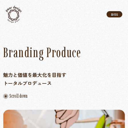
menu
B
r
a
n
d
i
n
g
P
r
o
d
u
c
e
魅力と価値を最大化を目指す
トータルプロデュース
Scroll down