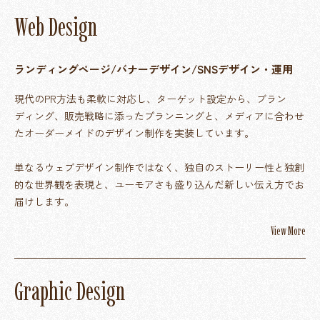
W
e
b
D
e
s
i
g
n
ランディングページ/バナーデザイン/SNSデザイン・運用
現代のPR方法も柔軟に対応し、ターゲット設定から、ブラン
ディング、販売戦略に添ったプランニングと、メディアに合わせ
たオーダーメイドのデザイン制作を実装しています。
単なるウェブデザイン制作ではなく、独自のストーリー性と独創
的な世界観を表現と、ユーモアさも盛り込んだ新しい伝え方でお
届けします。
View More
G
r
a
p
h
i
c
D
e
s
i
g
n