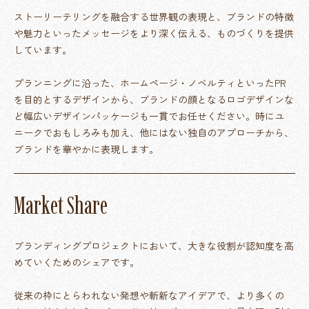
ストーリーテリングを融合する世界観の表現と、ブランドの特徴
や魅力といったメッセージをより深く伝える、ものづくりを提供
しています。
プランニングに沿った、ホームページ・ノベルティといったPR
を目的とするデザインから、ブランドの顔となるロゴデザインな
ど幅広いデザインパッケージも一貫でお任せください。時にユ
ニークでおもしろみも加え、他にはない独自のアプローチから、
ブランドを華やかに表現します。
M
a
r
k
e
t
S
h
a
r
e
ブランディングプロジェクトにおいて、大きな役割が認知度を高
めていくためのシェアです。
従来の枠にとらわれない発想や斬新なアイデアで、より多くの