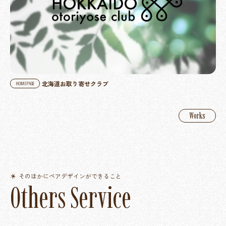
北海道お取り寄せクラブ
HOMEPAGE
Works
そのほかにペアデザインができること
O
t
h
e
r
s
S
e
r
v
i
c
e