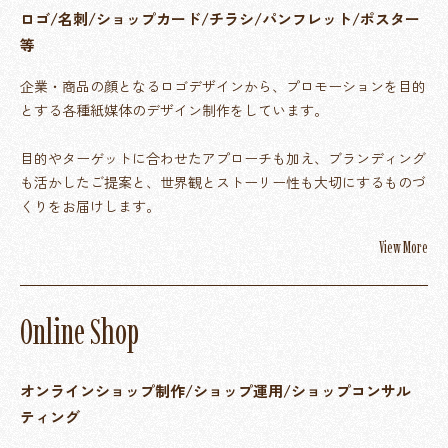
ロゴ/名刺/ショップカード/チラシ/パンフレット/ポスター
等
企業・商品の顔となるロゴデザインから、プロモーションを目的
とする各種紙媒体のデザイン制作をしています。
目的やターゲットに合わせたアプローチも加え、ブランディング
も活かしたご提案と、世界観とストーリー性も大切にするものづ
くりをお届けします。
View More
O
n
l
i
n
e
S
h
o
p
オンラインショップ制作/ショップ運用/ショップコンサル
ティング