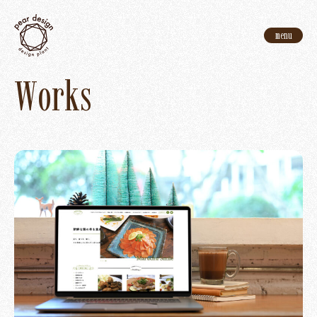
menu
W
o
r
k
s