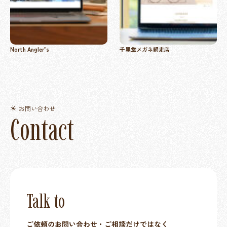
North Angler’s
千里堂メガネ網走店
お問い合わせ
C
o
n
t
a
c
t
Talk to
ご依頼のお問い合わせ・ご相談だけではなく